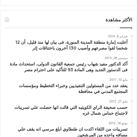
الأكثر مشاهدة
فبراير 9, 2014
أعلنت إمارة منطقة المدينة المنورة، فى بيان لها منذ قليل، أن 12
شخصا لقوا مصرعهم وأصيب 130 آخرون باختناقات إثر
ديسمبر 28, 2013
أكد الدكتور مفيد شهاب رئيس جمعية القانون الدولى، استحداث مادة
فى الدستور الجديد وهى المادة 93 للتأكيد على احترام مصر
مايو 10, 2017
يعقد عدد من المسئولين التنفيذيين وخبراء التخطيط ومؤسسات
المجتمع المدني في محافظة
مايو 27, 2012
حسب صحيفة الراي الكويتيه التي قالت انها حصلت علي تسريبات
لاجتماع حماس شمال غزه
يونيو 16, 2012
تسريبات من اللقاء اكدت ان طنطاوي ابلغ مرسي انه يقف علي
مسافه واحده من المرشحين