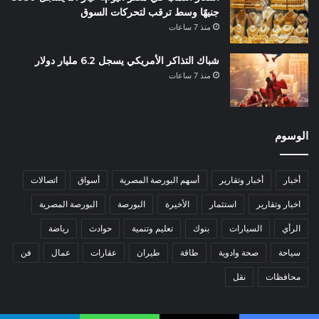
جنيهًا وسط ترقب لتحركات السوق
منذ 7 ساعات
شباك التذاكر الأمريكي يسجل 6.2 مليار دولار
منذ 7 ساعات
الوسوم
أخبار
أخبار وتقارير
أسهم البورصة المصرية
أسواق
اتصالات
اخبار وتقارير
استثمار
الأخيرة
البورصة
البورصة المصرية
الرأي
السيارات
بنوك
تعليم وتنمية
حوادث
رياضة
سياحة
صحة وادوية
طاقة
طيران
عقارات
عمال
فن
محافظات
نقل