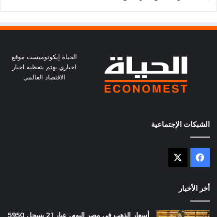
الحياة إيكونوميست موقع
اخباري يهتم بتغظية اخبار
الاقتصاد العالمي
الشبكات الإجتماعية
X
فيسبوك
أخر الأخبار
أسعار الذهب في مصر اليوم.. عيار 21 يسجل 5950