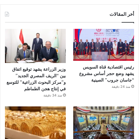
ي
س
أخر المقالات
ب
و
ك
رئيس اقتصادية قناة السويس
وزير الزراعة يشهد توقيع اتفاق
يشهد وضع حجر أساس مشروع
بين “الريف المصري الجديد”
“جاسان جروب” الصينية
و”مركز البحوث الزراعية” للتوسع
منذ 24 دقيقة
في إنتاج هجن الطماطم
منذ 34 دقيقة