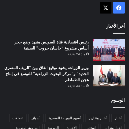
X
فيسبوك
أخر الأخبار
رئيس اقتصادية قناة السويس يشهد وضع حجر
أساس مشروع “جاسان جروب” الصينية
منذ 24 دقيقة
وزير الزراعة يشهد توقيع اتفاق بين “الريف المصري
الجديد” و”مركز البحوث الزراعية” للتوسع في إنتاج
هجن الطماطم
منذ 34 دقيقة
الوسوم
أخبار
أخبار وتقارير
أسهم البورصة المصرية
أسواق
اتصالات
اخبار وتقارير
استثمار
الأخيرة
البورصة
البورصة المصرية