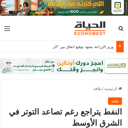
بحث عن
الق
وزير الزراعة يشهد توقيع اتفاق بين “الريف المصري الجديد” و”مركز البحوث الزراعية” للتوسع في إنتاج هجن الطماطم
الرئيسية
/
طاقة
طاقة
النفط يتراجع رغم تصاعد التوتر في
الشرق الأوسط