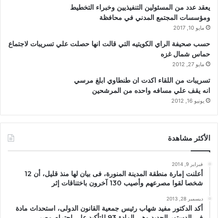
يعقد عدد من المسئولين التنفيذيين وخبراء التخطيط
ومؤسسات المجتمع المدني في محافظة
مايو 10, 2017
حسب صحيفة الراي الكويتيه التي قالت انها حصلت علي تسريبات لاجتماع
حماس شمال غزه
مايو 27, 2012
تسريبات من اللقاء اكدت ان طنطاوي ابلغ مرسي
انه يقف علي مسافه واحده من المرشحين
يونيو 16, 2012
الأكثر مشاهدة
فبراير 9, 2014
أعلنت إمارة منطقة المدينة المنورة، فى بيان لها منذ قليل، أن 12
شخصا لقوا مصرعهم وأصيب 130 آخرون باختناقات إثر
ديسمبر 28, 2013
أكد الدكتور مفيد شهاب رئيس جمعية القانون الدولى، استحداث مادة
فى الدستور الجديد وهى المادة 93 للتأكيد على احترام مصر