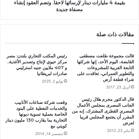
بقيمة 4 مليارات دينار لإرسائها لاحقاً. وتضم العقود إنشاء
مصفاة جديدة
مقالات ذات صلة
قالت مجموعة طلعت مصطفى
رئيس المكتب التجاري بلندن: مصر
القابضة، اليوم الأحد، إنها شركتها
مركز حيوي لإنتاج وتصدير الأغذية..
التابعة العربية للمشروعات
و 407 ملايين جنيه استرليني
والتطوير العمراني، تعاقدت على
صادرات لبريطانيا
شراء قطعة أرض
يوليو 2, 2025
أبريل 23, 2017
قال الدكتور محرم هلال رئيس
وقعت شركة صناعات الأنابيب
الجانب المصرى بمجلس الأعمال
والخدمات النفطية على البنود
المصرى القطرى المشترك، إنه من
الخاصة بعملية تسوية ديونها
المقرر أن يجتمع المجلس قريبا
التجارية بما يقارب 130 مليون دينار
لعرض
كويتي مع
يناير 23, 2013
ديسمبر 14, 2014