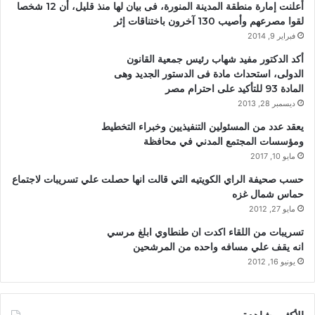
أعلنت إمارة منطقة المدينة المنورة، فى بيان لها منذ قليل، أن 12 شخصا
لقوا مصرعهم وأصيب 130 آخرون باختناقات إثر
فبراير 9, 2014
أكد الدكتور مفيد شهاب رئيس جمعية القانون
الدولى، استحداث مادة فى الدستور الجديد وهى
المادة 93 للتأكيد على احترام مصر
ديسمبر 28, 2013
يعقد عدد من المسئولين التنفيذيين وخبراء التخطيط
ومؤسسات المجتمع المدني في محافظة
مايو 10, 2017
حسب صحيفة الراي الكويتيه التي قالت انها حصلت علي تسريبات لاجتماع
حماس شمال غزه
مايو 27, 2012
تسريبات من اللقاء اكدت ان طنطاوي ابلغ مرسي
انه يقف علي مسافه واحده من المرشحين
يونيو 16, 2012