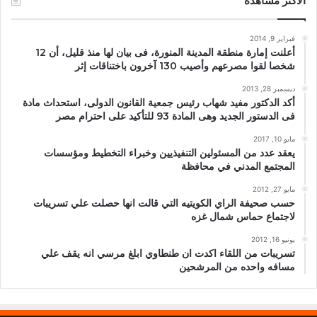
الأكثر مشاهدة
فبراير 9, 2014
أعلنت إمارة منطقة المدينة المنورة، فى بيان لها منذ قليل، أن 12
شخصا لقوا مصرعهم وأصيب 130 آخرون باختناقات إثر
ديسمبر 28, 2013
أكد الدكتور مفيد شهاب رئيس جمعية القانون الدولى، استحداث مادة
فى الدستور الجديد وهى المادة 93 للتأكيد على احترام مصر
مايو 10, 2017
يعقد عدد من المسئولين التنفيذيين وخبراء التخطيط ومؤسسات
المجتمع المدني في محافظة
مايو 27, 2012
حسب صحيفة الراي الكويتيه التي قالت انها حصلت علي تسريبات
لاجتماع حماس شمال غزه
يونيو 16, 2012
تسريبات من اللقاء اكدت ان طنطاوي ابلغ مرسي انه يقف علي
مسافه واحده من المرشحين