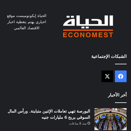
الحياة إيكونوميست موقع
اخباري يهتم بتغظية اخبار
الاقتصاد العالمي
الشبكات الإجتماعية
X
فيسبوك
أخر الأخبار
البورصة تنهي تعاملات الإثنين متباينة.. ورأس المال
السوقي يربح 6 مليارات جنيه
منذ 8 ساعات