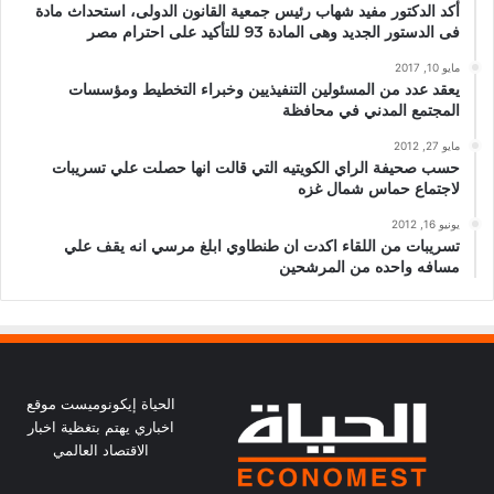
أكد الدكتور مفيد شهاب رئيس جمعية القانون الدولى، استحداث مادة
فى الدستور الجديد وهى المادة 93 للتأكيد على احترام مصر
مايو 10, 2017
يعقد عدد من المسئولين التنفيذيين وخبراء التخطيط ومؤسسات
المجتمع المدني في محافظة
مايو 27, 2012
حسب صحيفة الراي الكويتيه التي قالت انها حصلت علي تسريبات
لاجتماع حماس شمال غزه
يونيو 16, 2012
تسريبات من اللقاء اكدت ان طنطاوي ابلغ مرسي انه يقف علي
مسافه واحده من المرشحين
الحياة إيكونوميست موقع
اخباري يهتم بتغظية اخبار
الاقتصاد العالمي