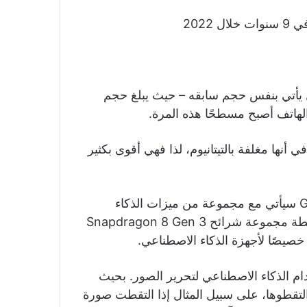
2022
زة. ولا يزال يأتي بنفس حجم سابقه – حيث يبلغ حجم
ي أنها مغلفة بالتيتانيوم، لذا فهي أقوى بكثير
وقالت Samsung إن هاتفها الجديد Galaxy S24 Ultra سيأتي مع مجموعة من ميزات الذكاء
الاصطناعي الجديدة، والتي يتم تشغيل الكثير منها بواسطة مجموعة شرائح Snapdragon 8 Gen 3
القدرة على استخدام الذكاء الاصطناعي لتحرير الصور. بحيث
لتقطوها، على سبيل المثال إذا التقطت صورة