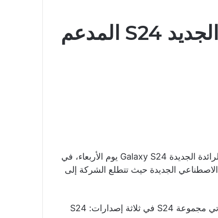
سامسونج تطلق هاتفها الجديد S24 المدعم
أعلنت شركة Samsung عن مجموعة هواتفها الذكية الرائدة الجديدة Galaxy S24 يوم الأربعاء، في
الاصطناعي الجديدة حيث تتطلع الشركة إلى
كما هو معتاد في مجموعة Samsung الرئيسية الآن، تأتي مجموعة S24 في ثلاثة إصدارات: S24