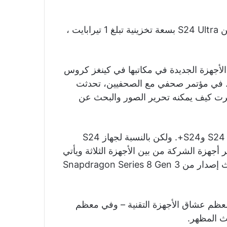
يبدأ سعر S24 بسعر 1250 دولارًا، هناك إصدار أغلى من S24 Ultra بسعة تخزينية تبلغ 1 تيرابايت ،
الأجهزة الجديدة في مكاتبها في كينغز كروس
ن. في مؤتمر صحفي مع الصحفيين، تحدثت
وأظهرت كيف يمكنه تحرير الصور والبحث عن
تستخدم الشركة شرائح Exynos الخاصة بها لطرازاتها S24 وS24+. ولكن بالنسبة لجهاز S24
من Samsung، والذي يعد أكبر أجهزة الشركة من بين الأجهزة الثلاثة ويأتي
بمواصفات وميزات أكثر قوة، تستخدم Samsung أحدث إصدار من Snapdragon Series 8 Gen 3
Sa الحدث الرئيسي لمعظم عشاق الأجهزة التقنية – وفي معظم