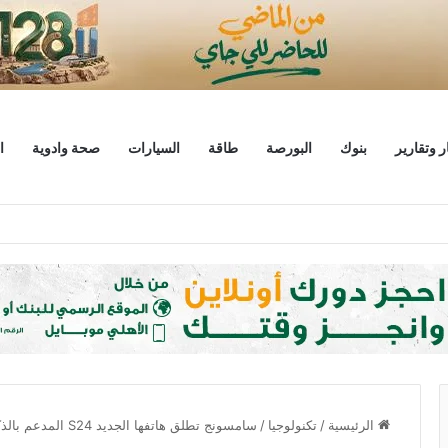
ر وتقارير
بنوك
البورصة
طاقة
السيارات
صحة وادوية
ا
ليار دولار
الرئيسية
/
تكنولوجيا
/
سامسونج تطلق هاتفها الجديد S24 المدعم بالذكاء الاصطناعي