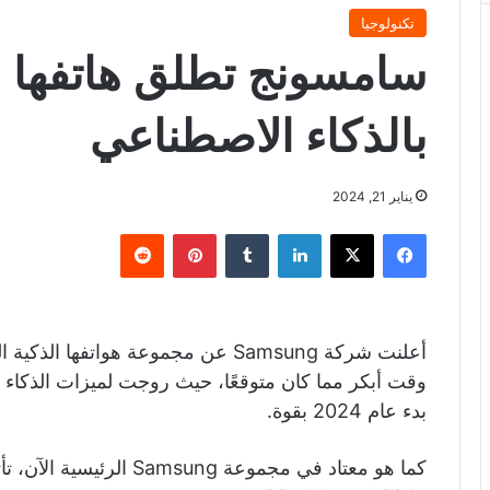
تكنولوجيا
بالذكاء الاصطناعي
يناير 21, 2024
فيسبوك
X
لينكدإن
‏Tumblr
بينتيريست
‏Reddit
وقت أبكر مما كان متوقعًا، حيث روجت لميزات الذكاء 
بدء عام 2024 بقوة.