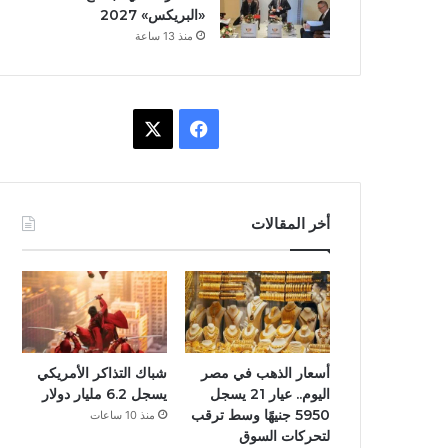
«البريكس» 2027
منذ 13 ساعة
ف
X
ي
س
أخر المقالات
ب
و
ك
أسعار الذهب في مصر
شباك التذاكر الأمريكي
اليوم.. عيار 21 يسجل
يسجل 6.2 مليار دولار
5950 جنيهًا وسط ترقب
منذ 10 ساعات
لتحركات السوق