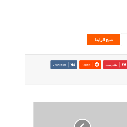
نسخ الرابط
بينتيريست