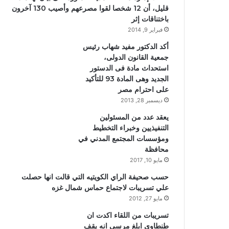
قليل، أن 12 شخصا لقوا مصرعهم وأصيب 130 آخرون
باختناقات إثر
فبراير 9, 2014
أكد الدكتور مفيد شهاب رئيس
جمعية القانون الدولى،
استحداث مادة فى الدستور
الجديد وهى المادة 93 للتأكيد
على احترام مصر
ديسمبر 28, 2013
يعقد عدد من المسئولين
التنفيذيين وخبراء التخطيط
ومؤسسات المجتمع المدني في
محافظة
مايو 10, 2017
حسب صحيفة الراي الكويتيه التي قالت انها حصلت
علي تسريبات لاجتماع حماس شمال غزه
مايو 27, 2012
تسريبات من اللقاء اكدت ان
طنطاوي ابلغ مرسي انه يقف