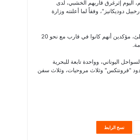
هم، اليوم إثرغرق قاربهم الخشبي، لدى
بيل دوديكانيز"، وفقاً لما أعلنته وزارة
وحتى الآن نجا ثلاثة أشخاص من الحادث ووصلوا الشاطئ، مؤكدين أنهم كانوا في قارب مع نحو 20
مة.
واحل اليوناني، وواحدة تابعة للبحرية
 الحدود "فرونتكس" وثلاث مروحيات، وثلاث سفن
نسخ الرابط