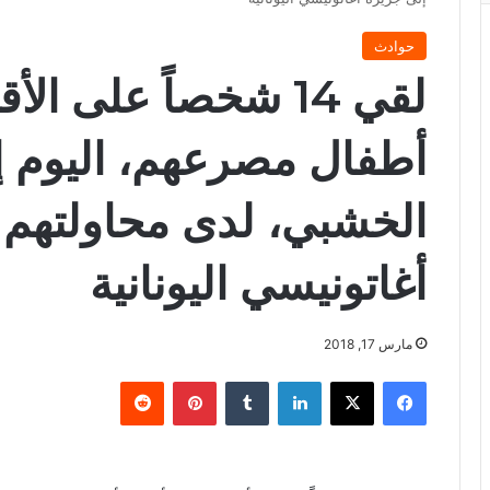
حوادث
لقي 14 شخصاً على ال
أطفال مصرعهم، اليوم إ
الخشبي، لدى محاولتهم 
أغاتونيسي اليونانية
مارس 17, 2018
فيسبوك
X
لينكدإن
‏Tumblr
بينتيريست
‏Reddit