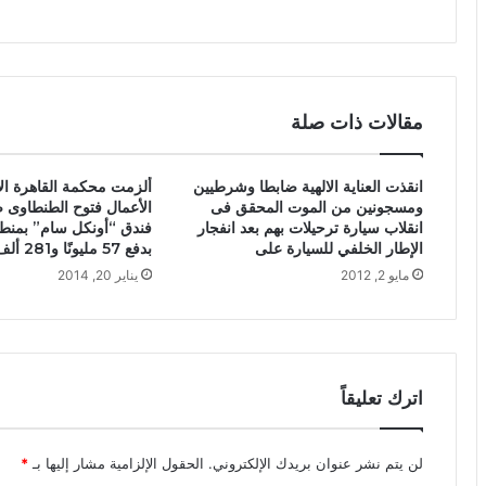
مقالات ذات صلة
انقذت العناية الالهية ضابطا وشرطيين
ألزمت محكمة القاهرة ال
ومسجونين من الموت المحقق فى
الأعمال فتوح الطنطاوى
انقلاب سيارة ترحيلات بهم بعد انفجار
فندق “أونكل سام” بمنطق
الإطار الخلفي للسيارة على
بدفع 57 مليونًا و281 ألف
مايو 2, 2012
يناير 20, 2014
اترك تعليقاً
لن يتم نشر عنوان بريدك الإلكتروني.
الحقول الإلزامية مشار إليها بـ
*