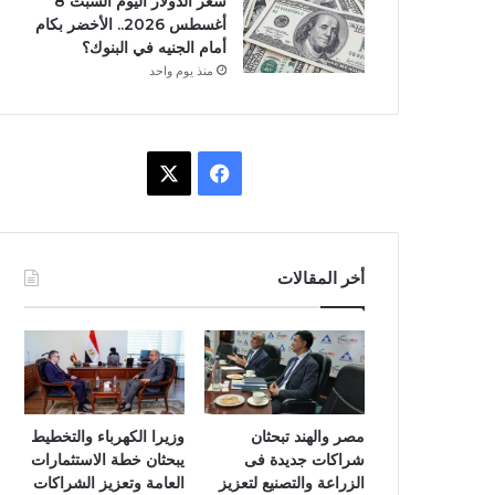
سعر الدولار اليوم السبت 8
أغسطس 2026.. الأخضر بكام
أمام الجنيه في البنوك؟
منذ يوم واحد
ف
X
ي
س
أخر المقالات
ب
و
ك
مصر والهند تبحثان
وزيرا الكهرباء والتخطيط
شراكات جديدة فى
يبحثان خطة الاستثمارات
الزراعة والتصنيع لتعزيز
العامة وتعزيز الشراكات