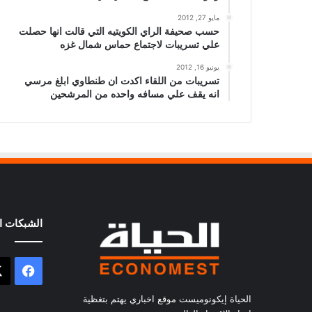
مايو 27, 2012
حسب صحيفة الراي الكويتيه التي قالت انها حصلت
علي تسريبات لاجتماع حماس شمال غزه
يونيو 16, 2012
تسريبات من اللقاء اكدت ان طنطاوي ابلغ مرسي
انه يقف علي مسافه واحده من المرشحين
الشبكات ال
فيسب
الحياة إيكونوميست موقع اخباري يهتم بتغظية