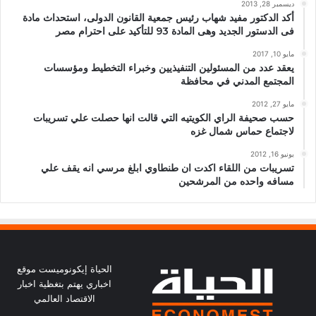
ديسمبر 28, 2013
أكد الدكتور مفيد شهاب رئيس جمعية القانون الدولى، استحداث مادة
فى الدستور الجديد وهى المادة 93 للتأكيد على احترام مصر
مايو 10, 2017
يعقد عدد من المسئولين التنفيذيين وخبراء التخطيط ومؤسسات
المجتمع المدني في محافظة
مايو 27, 2012
حسب صحيفة الراي الكويتيه التي قالت انها حصلت علي تسريبات
لاجتماع حماس شمال غزه
يونيو 16, 2012
تسريبات من اللقاء اكدت ان طنطاوي ابلغ مرسي انه يقف علي
مسافه واحده من المرشحين
الحياة إيكونوميست موقع
اخباري يهتم بتغظية اخبار
الاقتصاد العالمي