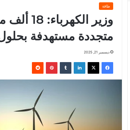
طاقة
وزير الكهرب
متجددة مستهدفة بحلول 027
ديسمبر 21, 2025
فيسبوك
X
لينكدإن
بينتيريست