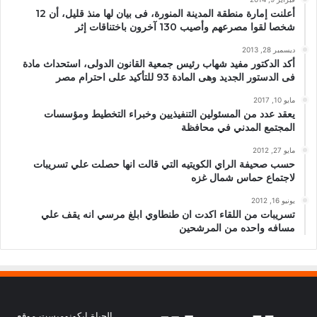
أعلنت إمارة منطقة المدينة المنورة، فى بيان لها منذ قليل، أن 12
شخصا لقوا مصرعهم وأصيب 130 آخرون باختناقات إثر
ديسمبر 28, 2013
أكد الدكتور مفيد شهاب رئيس جمعية القانون الدولى، استحداث مادة
فى الدستور الجديد وهى المادة 93 للتأكيد على احترام مصر
مايو 10, 2017
يعقد عدد من المسئولين التنفيذيين وخبراء التخطيط ومؤسسات
المجتمع المدني في محافظة
مايو 27, 2012
حسب صحيفة الراي الكويتيه التي قالت انها حصلت علي تسريبات
لاجتماع حماس شمال غزه
يونيو 16, 2012
تسريبات من اللقاء اكدت ان طنطاوي ابلغ مرسي انه يقف علي
مسافه واحده من المرشحين
الحياة إيكونوميست موقع