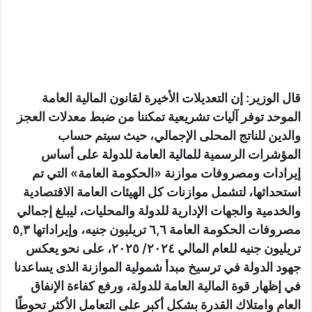
قال الوزير: إن التعديلات الأخيرة لقانون المالية العامة
الموحد توفر آليات تشريعية تمكننا من ضبط معدلات العجز
والدين للناتج المحلى الإجمالي، حيث سيتم حساب
المؤشرات الرسمية للمالية العامة للدولة على أساس
إيرادات ومصروفات موازنة «الحكومة العامة» التي تم
استحداثها، لتشمل موازنات كل الهيئات العامة الاقتصادية
والخدمية والجهات الإدارية للدولة والمحليات، ليبلغ إجمالي
مصروفات الحكومة العامة ٦,٦ تريليون جنيه، وإيراداتها ٥,٣
تريليون جنيه للعام المالي ٢٠٢٤/ ٢٠٢٥، على نحو يعكس
جهود الدولة في ترسيخ مبدأ شمولية الموازنة الذى يساعدنا
في إظهار قوة المالية العامة للدولة، ورفع كفاءة الإنفاق
العام وامتلاك القدرة بشكل أكبر على التعامل الأكثر تحوطًا