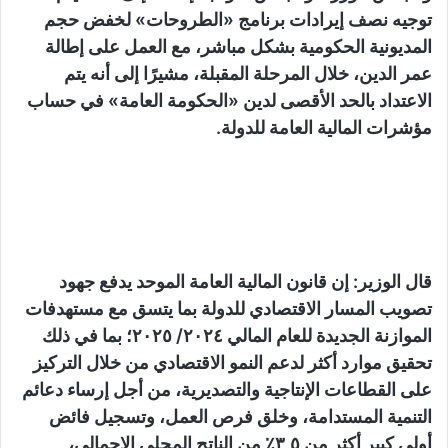
توجيه نصف إيرادات برنامج «الطروحات» لخفض حجم
المديونية الحكومية بشكل مباشر، مع العمل على إطالة
عمر الدين، خلال المرحلة المقبلة، مشيرًا إلى أنه يتم
الاعتداد بالحد الأقصى لدين «الحكومة العامة» في حساب
مؤشرات المالية العامة للدولة.
قال الوزير: إن قانون المالية العامة الموحد يدفع جهود
تصويب المسار الاقتصادي للدولة بما يتسق مع مستهدفات
الموازنة الجديدة للعام المالي ٢٠٢٤/ ٢٠٢٥؛ بما في ذلك
تحقيق موارد أكثر لدعم النمو الاقتصادي من خلال التركيز
على القطاعات الإنتاجية والتصديرية، من أجل إرساء دعائم
التنمية المستدامة، وخلق فرص العمل، وتسجيل فائض
أولي كبير أكثر من ٣,٥٪ من الناتج المحلي الإجمالي،