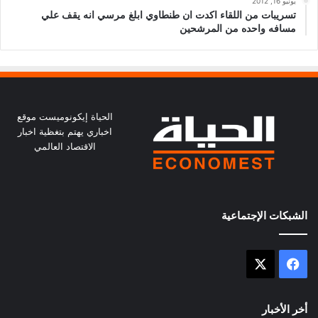
يونيو 16, 2012
تسريبات من اللقاء اكدت ان طنطاوي ابلغ مرسي انه يقف علي
مسافه واحده من المرشحين
الحياة إيكونوميست موقع
اخباري يهتم بتغظية اخبار
الاقتصاد العالمي
الشبكات الإجتماعية
X
فيسبوك
أخر الأخبار