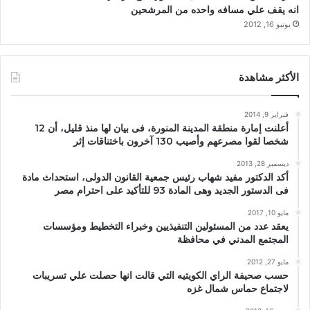
انه يقف علي مسافه واحده من المرشحين
يونيو 16, 2012
الأكثر مشاهدة
فبراير 9, 2014
أعلنت إمارة منطقة المدينة المنورة، فى بيان لها منذ قليل، أن 12
شخصا لقوا مصرعهم وأصيب 130 آخرون باختناقات إثر
ديسمبر 28, 2013
أكد الدكتور مفيد شهاب رئيس جمعية القانون الدولى، استحداث مادة
فى الدستور الجديد وهى المادة 93 للتأكيد على احترام مصر
مايو 10, 2017
يعقد عدد من المسئولين التنفيذيين وخبراء التخطيط ومؤسسات
المجتمع المدني في محافظة
مايو 27, 2012
حسب صحيفة الراي الكويتيه التي قالت انها حصلت علي تسريبات
لاجتماع حماس شمال غزه