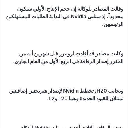
وقالت المصادر للوكالة إن حجم الإنتاج الأولي سيكون
محدوداً، إذ ستلبي Nvidia في البداية الطلبات للمستهلكين
الرئيسيين.
وكانت مصادر قد أفادت لرويترز قبل شهرين أنه من
المقرر إصدار الرقاقة في الربع الأول من العام الجاري.
وبجانب H20، تخطط Nvidia لإصدار شريحتين إضافيتين
تمتثلان للقيود الجديدة وهما L20 وL2.
وتضم الرقائق الثلاث أحدث مميزات Nvidia للذكاء