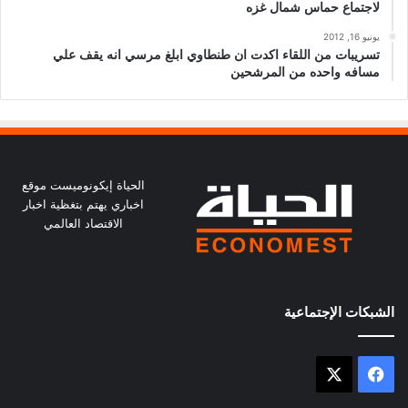
لاجتماع حماس شمال غزه
يونيو 16, 2012
تسريبات من اللقاء اكدت ان طنطاوي ابلغ مرسي انه يقف علي
مسافه واحده من المرشحين
الحياة إيكونوميست موقع
اخباري يهتم بتغظية اخبار
الاقتصاد العالمي
الشبكات الإجتماعية
X
فيسبوك