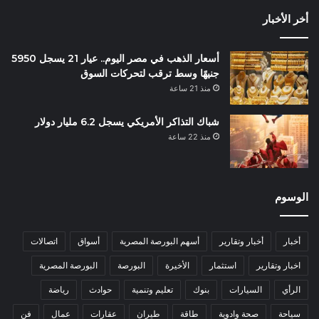
أخر الأخبار
أسعار الذهب في مصر اليوم.. عيار 21 يسجل 5950
جنيهًا وسط ترقب لتحركات السوق
منذ 21 ساعة
شباك التذاكر الأمريكي يسجل 6.2 مليار دولار
منذ 22 ساعة
الوسوم
أخبار
أخبار وتقارير
أسهم البورصة المصرية
أسواق
اتصالات
اخبار وتقارير
استثمار
الأخيرة
البورصة
البورصة المصرية
الرأي
السيارات
بنوك
تعليم وتنمية
حوادث
رياضة
سياحة
صحة وادوية
طاقة
طيران
عقارات
عمال
فن